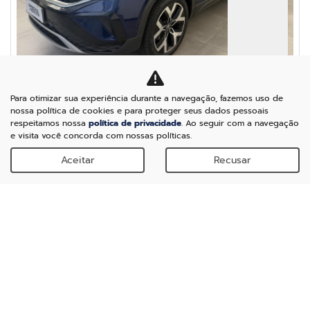
Para otimizar sua experiência durante a navegação, fazemos uso de
nossa política de cookies e para proteger seus dados pessoais
VOLKSWAGEN
VOLKSWAGEN TAOS 1.4 250 TSI TOTAL FLEX HIGHLINE AT
respeitamos nossa
política de privacidade
. Ao seguir com a navegação
25/25 SEMINOVO
e visita você concorda com nossas políticas.
Neta Potenza
Aceitar
Recusar
R$ 172.990,00
13.915 km
2025/2025
Mais informações
Falar agora com o vendedor