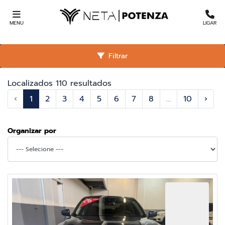
MENU
LIGAR
Filtrar
Localizados 110 resultados
‹
1
2
3
4
5
6
7
8
...
10
›
Organizar por