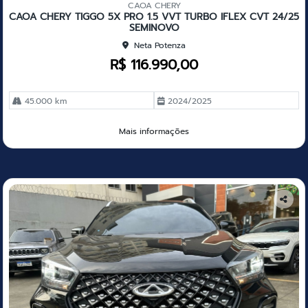
CAOA CHERY
CAOA CHERY TIGGO 5X PRO 1.5 VVT TURBO IFLEX CVT 24/25
SEMINOVO
Neta Potenza
R$ 116.990,00
45.000 km
2024/2025
Mais informações
Co
mp
arti
lhe