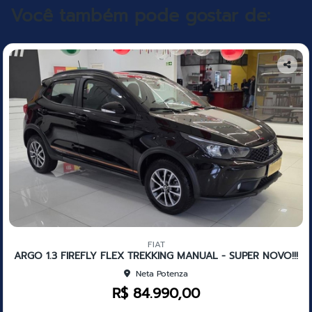
Você também pode gostar de:
Co
mp
arti
lhe
FIAT
ARGO 1.3 FIREFLY FLEX TREKKING MANUAL - SUPER NOVO!!!
Neta Potenza
R$ 84.990,00