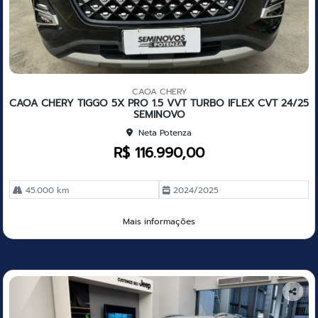
CAOA CHERY
CAOA CHERY TIGGO 5X PRO 1.5 VVT TURBO IFLEX CVT 24/25
SEMINOVO
Neta Potenza
R$ 116.990,00
45.000 km
2024/2025
Mais informações
Co
mp