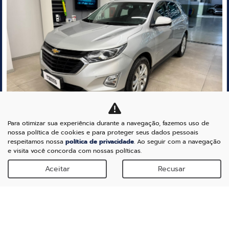
arti
lhe
Para otimizar sua experiência durante a navegação, fazemos uso de
CHEVROLET
nossa política de cookies e para proteger seus dados pessoais
CHEVROLET GM EQUINOX LT 2.0 TURBO 262CV BAIXA KM
respeitamos nossa
política de privacidade
. Ao seguir com a navegação
SUPER NOVA REVISADA
e visita você concorda com nossas políticas.
Neta Potenza
Aceitar
Recusar
R$ 85.990,00
55.904 km
2018/2019
Mais informações