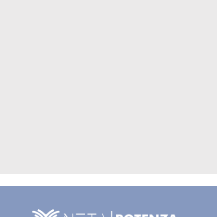
Serviço NETA
Sempre colocamos os clientes em primeiro lugar,
pensando na sua perspectiva e respondendo às
suas preocupações.
SAIBA MAIS