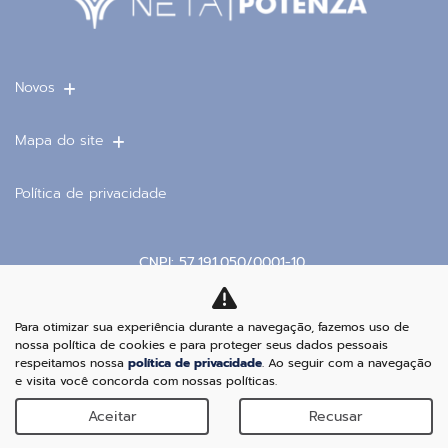
Fale conosco
Para solicitar mais informações, por favor, preencha
o formulário abaixo que entraremos em contato
rapidamente.
Para otimizar sua experiência durante a navegação, fazemos uso de
nossa política de cookies e para proteger seus dados pessoais
respeitamos nossa
política de privacidade
. Ao seguir com a navegação
e visita você concorda com nossas políticas.
Aceitar
Recusar